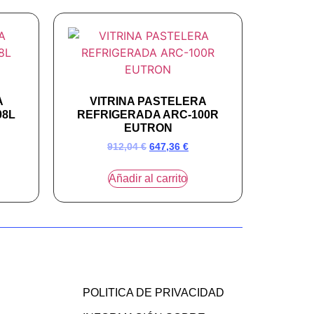
A
VITRINA PASTELERA
08L
REFRIGERADA ARC-100R
EUTRON
912,04
€
647,36
€
Añadir al carrito
POLITICA DE PRIVACIDAD