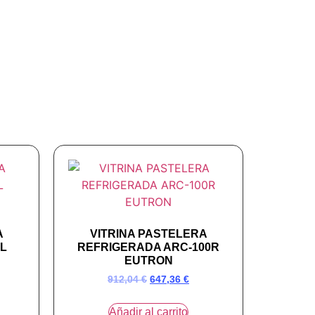
A
VITRINA PASTELERA
L
REFRIGERADA ARC-100R
EUTRON
912,04
€
647,36
€
Añadir al carrito