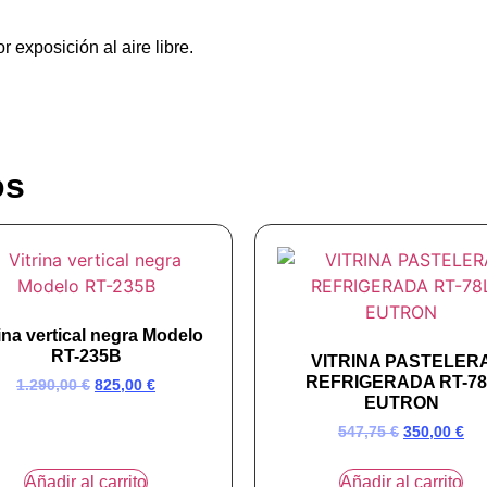
 exposición al aire libre.
os
rina vertical negra Modelo
RT-235B
VITRINA PASTELER
REFRIGERADA RT-78
1.290,00
€
825,00
€
EUTRON
547,75
€
350,00
€
Añadir al carrito
Añadir al carrito