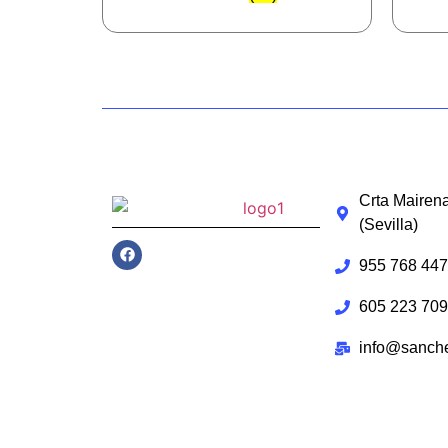
Crta Mairena
(Sevilla)
955 768 447
605 223 709
info@sanch