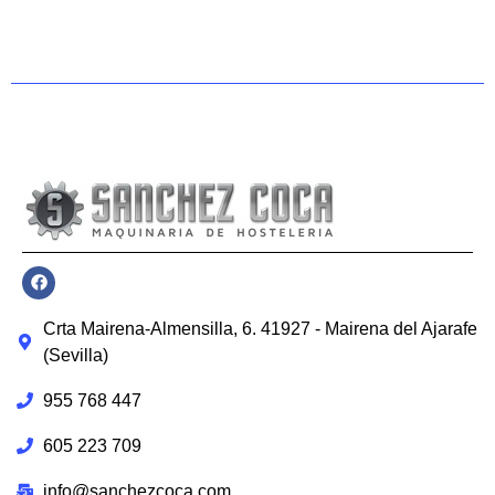
Crta Mairena-Almensilla, 6. 41927 - Mairena del Ajarafe
(Sevilla)
955 768 447
605 223 709
info@sanchezcoca.com