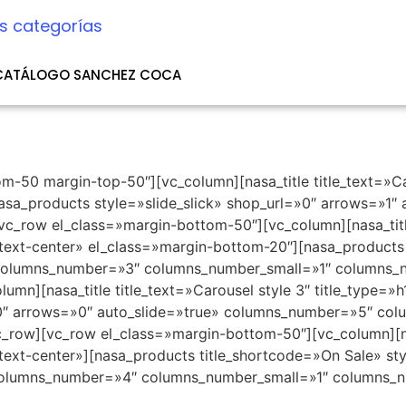
s categorías
CATÁLOGO SANCHEZ COCA
m-50 margin-top-50″][vc_column][nasa_title title_text=»Car
][nasa_products style=»slide_slick» shop_url=»0″ arrows=»1
_row el_class=»margin-bottom-50″][vc_column][nasa_title 
n=»text-center» el_class=»margin-bottom-20″][nasa_products
columns_number=»3″ columns_number_small=»1″ columns_n
n][nasa_title title_text=»Carousel style 3″ title_type=»h1″
»0″ arrows=»0″ auto_slide=»true» columns_number=»5″ co
row][vc_row el_class=»margin-bottom-50″][vc_column][nasa
n=»text-center»][nasa_products title_shortcode=»On Sale» s
columns_number=»4″ columns_number_small=»1″ columns_n