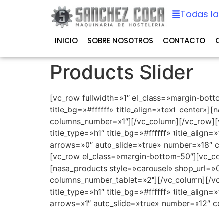
Todas la
INICIO
SOBRE NOSOTROS
CONTACTO
Products Slider
[vc_row fullwidth=»1″ el_class=»margin-botto
title_bg=»#ffffff» title_align=»text-center»
columns_number=»1″][/vc_column][/vc_row][vc
title_type=»h1″ title_bg=»#ffffff» title_alig
arrows=»0″ auto_slide=»true» number=»18″ 
[vc_row el_class=»margin-bottom-50″][vc_colum
[nasa_products style=»carousel» shop_url=
columns_number_tablet=»2″][/vc_column][/vc_
title_type=»h1″ title_bg=»#ffffff» title_alig
arrows=»1″ auto_slide=»true» number=»12″ 