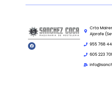
Crta Mairen
Ajarafe (Sev
955 768 4
605 223 70
info@sanc