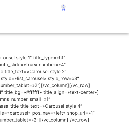
0
ousel style 1″ title_type=»h1″
″ auto_slide=»true» number=»4″
title_text=»Carousel style 2″
 style=»list_carousel» style_row=»3″
umber_tablet=»2″][/vc_column][/vc_row]
 title_bg=»#ffffff» title_align=»text-center»]
lumns_number_small=»1″
_title title_text=»Carousel style 4″
tyle=»carousel» pos_nav=»left» shop_url=»1″
umber_tablet=»2″][/vc_column][/vc_row]