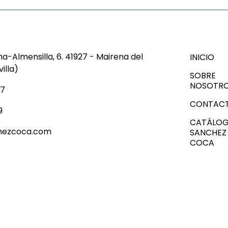
a-Almensilla, 6. 41927 - Mairena del
INICIO
illa)
SOBRE
NOSOTR
47
CONTAC
9
CATÁLO
hezcoca.com
SANCHEZ
COCA