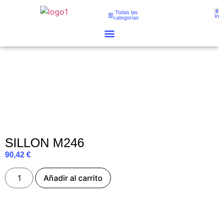
0
Todas las
categorías
SILLON M246
90,42
€
Añadir al carrito