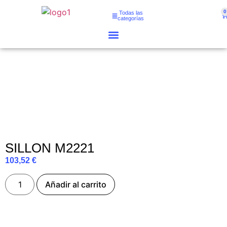
0
Todas las
categorías
SILLON M2221
103,52
€
Añadir al carrito