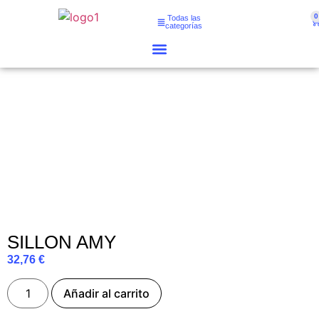
0
Todas las
categorías
SILLON AMY
32,76
€
Añadir al carrito