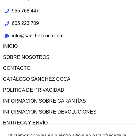
955 768 447
605 223 709
info@sanchezcoca.com
INICIO
SOBRE NOSOTROS
CONTACTO
CATÁLOGO SANCHEZ COCA
POLITICA DE PRIVACIDAD
INFORMACIÓN SOBRE GARANTÍAS
INFORMACIÓN SOBRE DEVOLUCIONES
ENTREGA Y ENVÍO
CONDICIONES GENERALES
Utilizamos cookies en nuestro sitio web para ofrecerle la