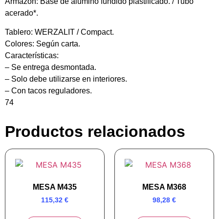
Armazón:
Base de alumino fundido plastificado. / Tubo
acerado*.
Tablero:
WERZALIT / Compact.
Colores:
Según carta.
Características:
– Se entrega desmontada.
– Solo debe utilizarse en interiores.
– Con tacos reguladores.
74
Productos relacionados
MESA M435
MESA M368
115,32
€
98,28
€