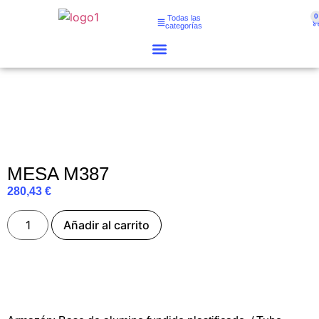
0
Todas las
categorías
MESA M387
280,43
€
Añadir al carrito