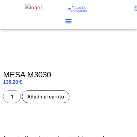
0
Todas las
categorías
MESA M3030
136,28
€
Añadir al carrito