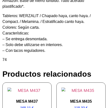
Armazón:
Base de hierro fundido. Tubo acerado
plastificado*.
Tableros:
WERZALIT / Chapado haya, canto haya. /
Compact. / Melamina. / Estratificado canto haya.
Colores:
Según carta.
Características:
– Se entrega desmontada.
– Solo debe utilizarse en interiores.
– Con tacos reguladores.
74
Productos relacionados
MESA M437
MESA M435
165,11
€
115,32
€