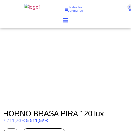
0
Todas las
categorías
HORNO BRASA PIRA 120 lux
7.711,70
€
5.511,52
€