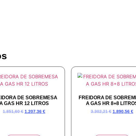
os
EIDORA DE SOBREMESA
FREIDORA DE SOBREM
A GAS HR 12 LITROS
A GAS HR 8+8 LITRO
1.851,60
€
1.207,36
€
3.302,21
€
1.890,56
€