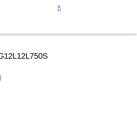
0
DG12L12L750S