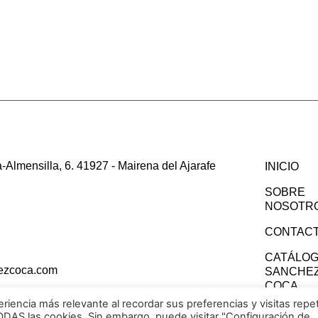
-Almensilla, 6. 41927 - Mairena del Ajarafe
INICIO
SOBRE
NOSOTR
CONTAC
CATÁLO
ezcoca.com
SANCHE
COCA
riencia más relevante al recordar sus preferencias y visitas repet
TODAS las cookies. Sin embargo, puede visitar "Configuración de