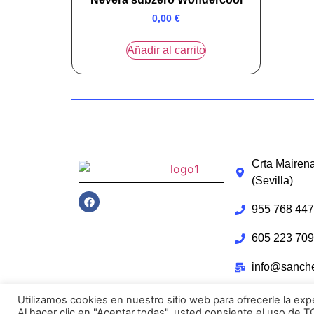
0,00
€
Añadir al carrito
Crta Mairena
(Sevilla)
955 768 447
605 223 709
info@sanch
Utilizamos cookies en nuestro sitio web para ofrecerle la expe
Al hacer clic en "Aceptar todas", usted consiente el uso de 