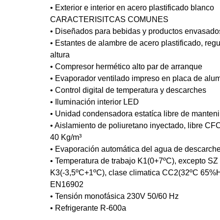
• Exterior e interior en acero plastificado blanco
CARACTERISITCAS COMUNES
• Diseñados para bebidas y productos envasado
• Estantes de alambre de acero plastificado, reg
altura
• Compresor hermético alto par de arranque
• Evaporador ventilado impreso en placa de alum
• Control digital de temperatura y descarches
• Iluminación interior LED
• Unidad condensadora estatíca libre de manten
• Aislamiento de poliuretano inyectado, libre CF
40 Kg/m³
• Evaporación automática del agua de descarch
• Temperatura de trabajo K1(0+7ºC), excepto SZ
K3(-3,5ºC+1ºC), clase climatica CC2(32ºC 65%H
EN16902
• Tensión monofásica 230V 50/60 Hz
• Refrigerante R-600a