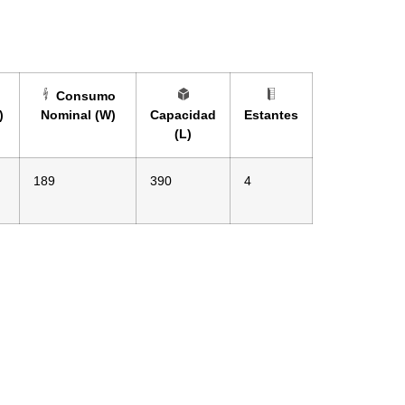
Consumo
)
Nominal (W)
Capacidad
Estantes
(L)
189
390
4