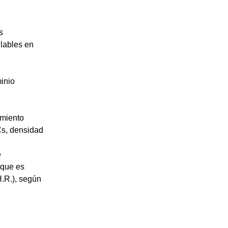
s
ulables en
inio
imiento
Cs, densidad
e
 que es
.R.), según