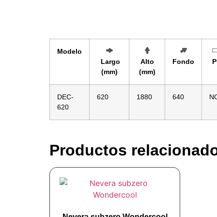
Modelo
Largo
Alto
Fondo
P
(mm)
(mm)
DEC-
620
1880
640
N
620
Productos relacionad
Nevera subzero Wondercool