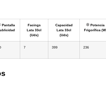
Pantalla
Facings
Capacidad
Potencia
ublicidad
Lata 33cl
Lata 33cl
Frigorífica (W
(Uds)
(Uds)
O
7
399
236
os