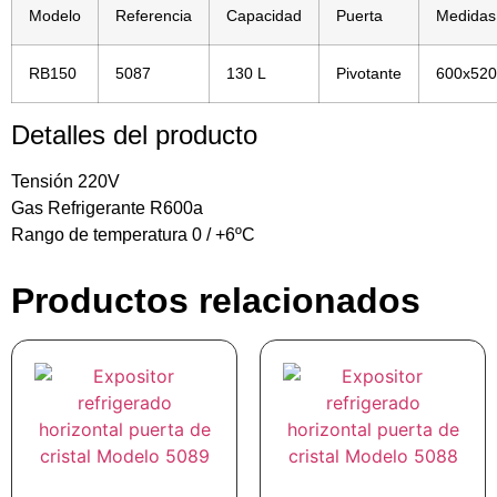
Modelo
Referencia
Capacidad
Puerta
Medidas
RB150
5087
130 L
Pivotante
600x52
Detalles del producto
Tensión 220V
Gas Refrigerante R600a
Rango de temperatura 0 / +6ºC
Productos relacionados