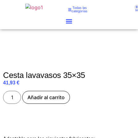
0
Todas las
categorías
Cesta lavavasos 35×35
41,93
€
Añadir al carrito