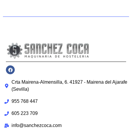
Crta Mairena-Almensilla, 6. 41927 - Mairena del Ajarafe
(Sevilla)
955 768 447
605 223 709
info@sanchezcoca.com